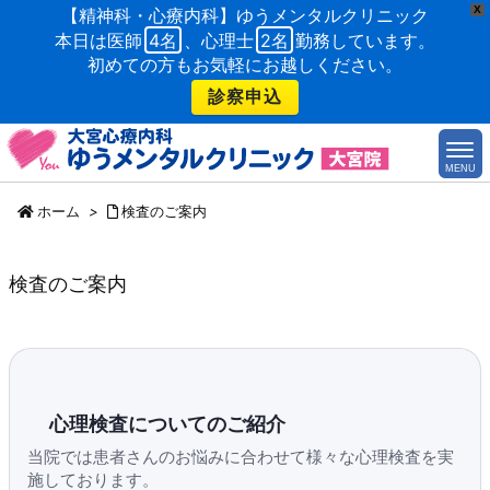
X
【精神科・心療内科】ゆうメンタルクリニック
本日は医師
4名
、心理士
2名
勤務しています。
初めての方もお気軽にお越しください。
診察申込
MENU
ホーム
>
検査のご案内
検査のご案内
心理検査についてのご紹介
当院では患者さんのお悩みに合わせて様々な心理検査を実
施しております。