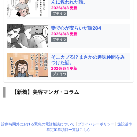
んに救われた話。
2026/8/8 更新
プチうつ
妻で心が安らいだ話284
2026/8/8 更新
プチうつ
そこカブる!? まさかの趣味仲間をみ
つけた話。
2026/8/4 更新
プチうつ
【新着】美容マンガ・コラム
診療時間外における緊急の電話相談について
|
プライバシーポリシー
|
施設基準・
算定加算項目一覧はこちら