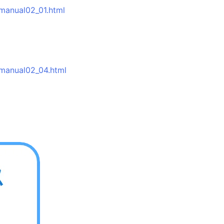
manual02_01.html
/manual02_04.html
て