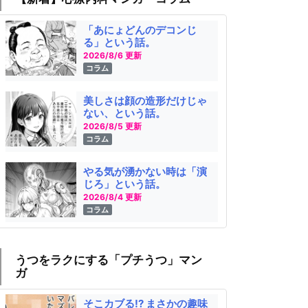
「あにょどんのデコンじ
る」という話。
2026/8/6 更新
コラム
美しさは顔の造形だけじゃ
ない、という話。
2026/8/5 更新
コラム
やる気が湧かない時は「演
じろ」という話。
2026/8/4 更新
コラム
うつをラクにする「プチうつ」マン
ガ
そこカブる!? まさかの趣味