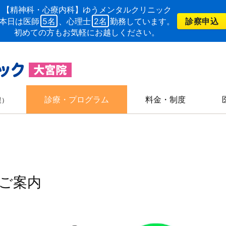
【精神科・心療内科】ゆうメンタルクリニック
診察申込
本日は医師
5名
、心理士
2名
勤務しています。
初めての方もお気軽にお越しください。
診療・プログラム
料金・制度
援）
ご案内